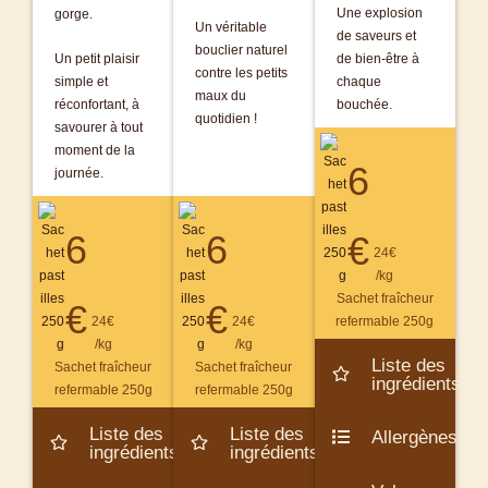
Une explosion
gorge.
Un véritable
de saveurs et
bouclier naturel
Un petit plaisir
de bien-être à
contre les petits
simple et
chaque
maux du
réconfortant, à
bouchée.
quotidien !
savourer à tout
moment de la
6
journée.
6
6
€
24€
/kg
Sachet fraîcheur
€
€
24€
24€
refermable 250g
/kg
/kg
Liste des
Sachet fraîcheur
Sachet fraîcheur
ingrédients
refermable 250g
refermable 250g
Liste des
Liste des
Allergènes
ingrédients
ingrédients