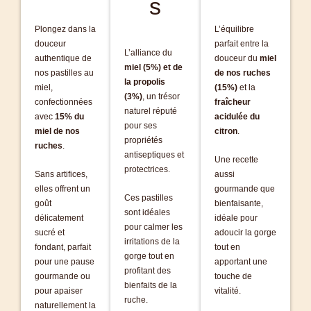
s
Plongez dans la
L’équilibre
douceur
parfait entre la
L’alliance du
authentique de
douceur du
miel
miel (5%) et de
nos pastilles au
de nos ruches
la propolis
miel,
(15%)
et la
(3%)
, un trésor
confectionnées
fraîcheur
naturel réputé
avec
15% du
acidulée du
pour ses
miel de nos
citron
.
propriétés
ruches
.
antiseptiques et
Une recette
protectrices.
Sans artifices,
aussi
elles offrent un
gourmande que
Ces pastilles
goût
bienfaisante,
sont idéales
délicatement
idéale pour
pour calmer les
sucré et
adoucir la gorge
irritations de la
fondant, parfait
tout en
gorge tout en
pour une pause
apportant une
profitant des
gourmande ou
touche de
bienfaits de la
pour apaiser
vitalité.
ruche.
naturellement la